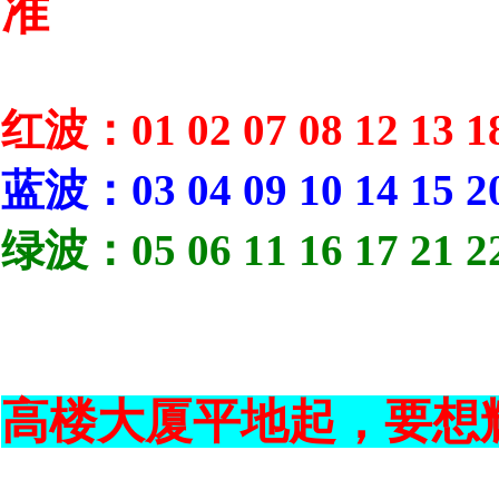
准
红波：01 02 07 08 12 13 18 
蓝波：03 04 09 10 14 15 20 
绿波：05 06 11 16 17 21 22 
高楼大厦平地起，要想